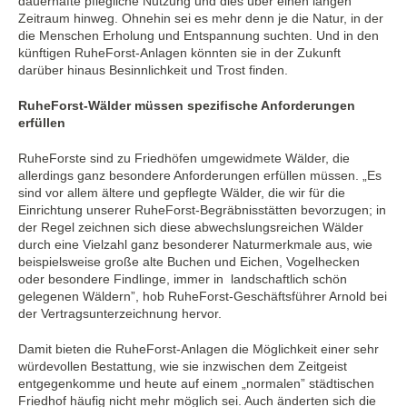
dauerhafte pflegliche Nutzung und dies über einen langen
Zeitraum hinweg. Ohnehin sei es mehr denn je die Natur, in der
die Menschen Erholung und Entspannung suchten. Und in den
künftigen RuheForst-Anlagen könnten sie in der Zukunft
darüber hinaus Besinnlichkeit und Trost finden.
RuheForst-Wälder müssen spezifische Anforderungen
erfüllen
RuheForste sind zu Friedhöfen umgewidmete Wälder, die
allerdings ganz besondere Anforderungen erfüllen müssen. „Es
sind vor allem ältere und gepflegte Wälder, die wir für die
Einrichtung unserer RuheForst-Begräbnisstätten bevorzugen; in
der Regel zeichnen sich diese abwechslungsreichen Wälder
durch eine Vielzahl ganz besonderer Naturmerkmale aus, wie
beispielsweise große alte Buchen und Eichen, Vogelhecken
oder besondere Findlinge, immer in landschaftlich schön
gelegenen Wäldern”, hob RuheForst-Geschäftsführer Arnold bei
der Vertragsunterzeichnung hervor.
Damit bieten die RuheForst-Anlagen die Möglichkeit einer sehr
würdevollen Bestattung, wie sie inzwischen dem Zeitgeist
entgegenkomme und heute auf einem „normalen” städtischen
Friedhof häufig nicht mehr möglich sei. Auch änderten sich die