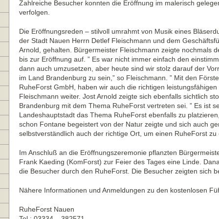
Zahlreiche Besucher konnten die Eröffnung im malerisch gelege
verfolgen.
Die Eröffnungsreden – stilvoll umrahmt von Musik eines Bläser
der Stadt Nauen Herrn Detlef Fleischmann und dem Geschäftsf
Arnold, gehalten. Bürgermeister Fleischmann zeigte nochmals
bis zur Eröffnung auf. ” Es war nicht immer einfach den einstim
dann auch umzusetzen, aber heute sind wir stolz darauf der Vor
im Land Brandenburg zu sein,” so Fleischmann. ” Mit den Först
RuheForst GmbH, haben wir auch die richtigen leistungsfähigen
Fleischmann weiter. Jost Arnold zeigte sich ebenfalls sichtlich st
Brandenburg mit dem Thema RuheForst vertreten sei. ” Es ist se
Landeshauptstadt das Thema RuheForst ebenfalls zu platzieren,”
schon Fontane begeistert von der Natur zeigte und sich auch ger
selbstverständlich auch der richtige Ort, um einen RuheForst zu e
Im Anschluß an die Eröffnungszeremonie pflanzten Bürgermeiste
Frank Kaeding (KomForst) zur Feier des Tages eine Linde. Danac
die Besucher durch den RuheForst. Die Besucher zeigten sich 
Nähere Informationen und Anmeldungen zu den kostenlosen Fü
RuheForst Nauen
Tel.: 03334 – 382571