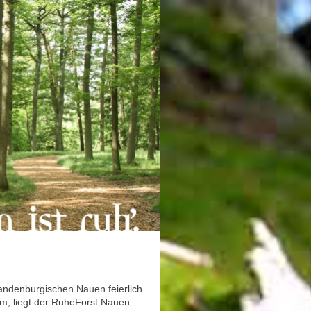
andenburgischen Nauen feierlich
am, liegt der RuheForst Nauen.