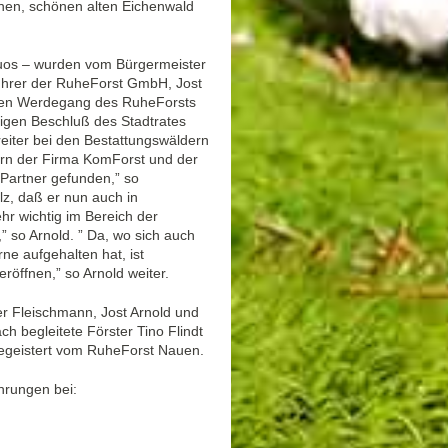
nen, schönen alten Eichenwald
duos – wurden vom Bürgermeister
ührer der RuheForst GmbH, Jost
 den Werdegang des RuheForsts
migen Beschluß des Stadtrates
reiter bei den Bestattungswäldern
ern der Firma KomForst und der
 Partner gefunden,” so
olz, daß er nun auch in
hr wichtig im Bereich der
 so Arnold. ” Da, wo sich auch
ne aufgehalten hat, ist
röffnen,” so Arnold weiter.
r Fleischmann, Jost Arnold und
h begleitete Förster Tino Flindt
begeistert vom RuheForst Nauen.
hrungen bei: