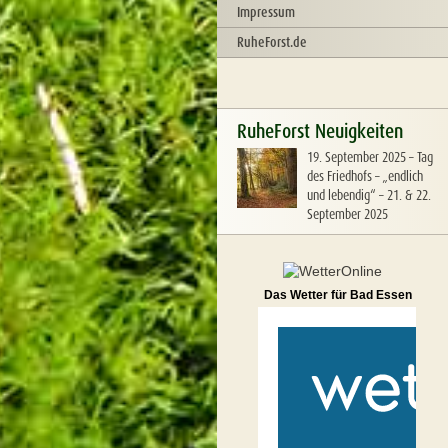
Impressum
RuheForst.de
RuheForst Neuigkeiten
19. September 2025
–
Tag
des Friedhofs – „endlich
und lebendig“ – 21. & 22.
September 2025
Das Wetter für Bad Essen